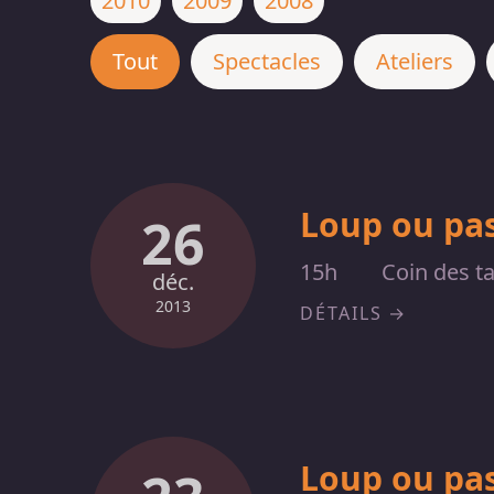
2010
2009
2008
Tout
Spectacles
Ateliers
Loup ou pas
26
15h
Coin des t
déc.
2013
DÉTAILS
Loup ou pas