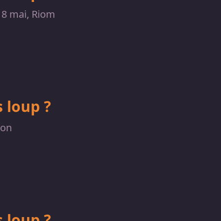
 8 mai, Riom
 loup ?
yon
 loup ?