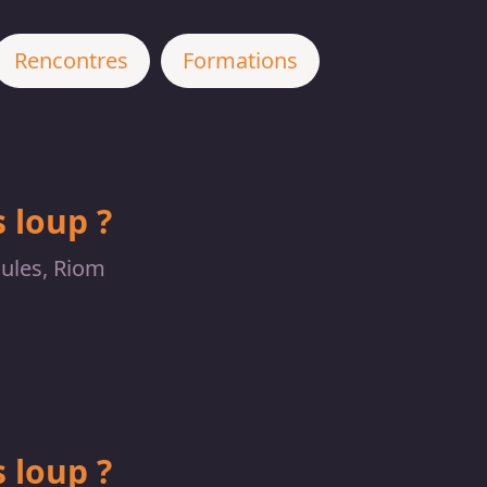
Rencontres
Formations
 loup ?
aules, Riom
 loup ?