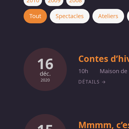
2010
2009
2008
Tout
Spectacles
Ateliers
Contes d’hi
16
10h
Maison de l
déc.
2020
DÉTAILS
Mmmm, c’es