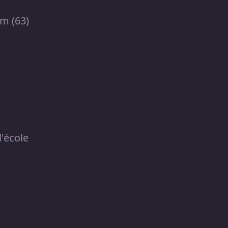
om (63)
l'école