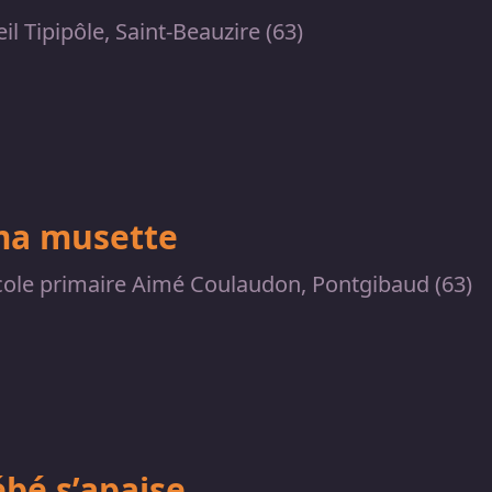
il Tipipôle, Saint-Beauzire (63)
ma musette
cole primaire Aimé Coulaudon, Pontgibaud (63)
ébé s’apaise…