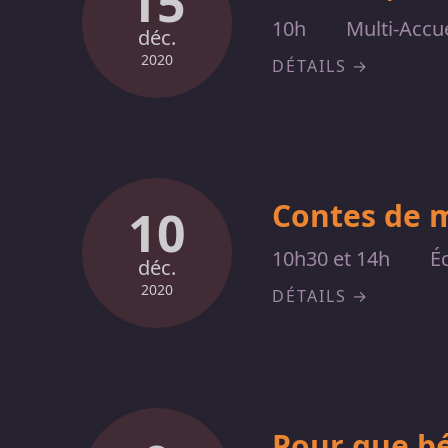
15
10h
Multi-Accue
déc.
2020
DÉTAILS
Contes de 
10
10h30 et 14h
É
déc.
2020
DÉTAILS
Pour que b