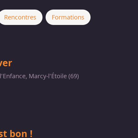
Rencontres
Formations
ver
'Enfance, Marcy-l'Étoile (69)
t bon !