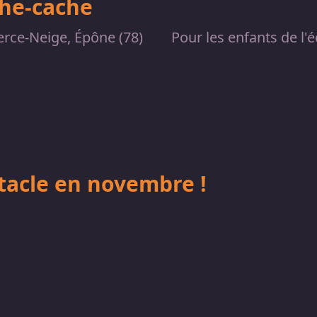
che-cache
erce-Neige, Épône (78)
Pour les enfants de l'é
tacle en novembre !