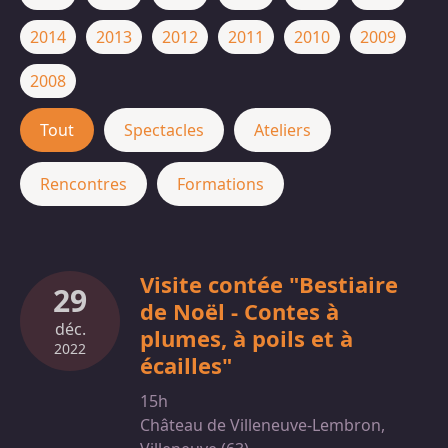
2014
2013
2012
2011
2010
2009
2008
Tout
Spectacles
Ateliers
Rencontres
Formations
Visite contée "Bestiaire
29
de Noël - Contes à
déc.
plumes, à poils et à
2022
écailles"
15h
Château de Villeneuve-Lembron,