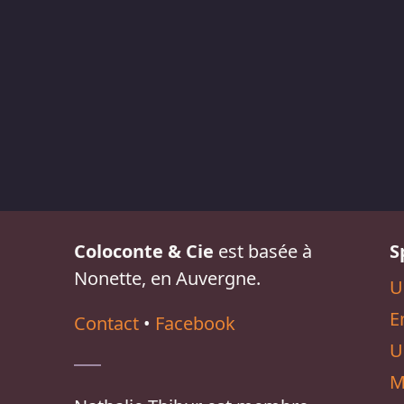
Coloconte & Cie
est basée à
S
Nonette, en Auvergne.
U
E
Contact
•
Facebook
U
M