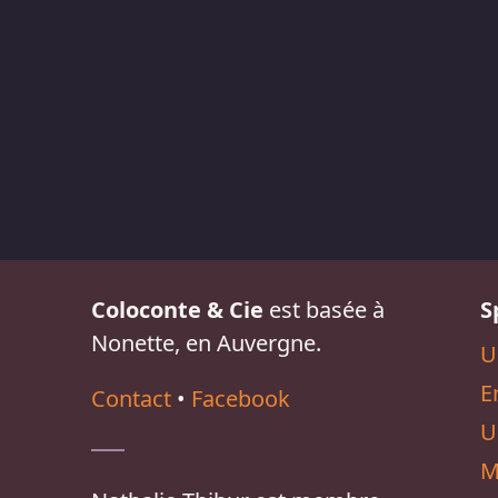
Coloconte & Cie
est basée à
S
Nonette, en Auvergne.
U
E
Contact
•
Facebook
U
M