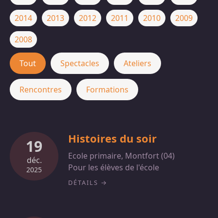
2014
2013
2012
2011
2010
2009
2008
Tout
Spectacles
Ateliers
Rencontres
Formations
Histoires du soir
19
Ecole primaire, Montfort (04)
déc.
Pour les élèves de l'école
2025
DÉTAILS