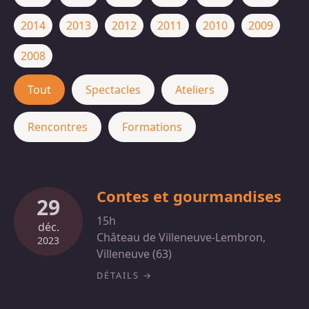
2014
2013
2012
2011
2010
2009
2008
Tout
Spectacles
Ateliers
Rencontres
Formations
Contes et gourmandises
29
15h
déc.
Château de Villeneuve-Lembron,
2023
Villeneuve (63)
DÉTAILS