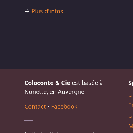
→
Plus d'infos
Coloconte & Cie
est basée à
S
Nonette, en Auvergne.
U
E
Contact
•
Facebook
U
M