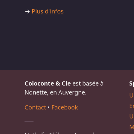
→
Plus d'infos
Coloconte & Cie
est basée à
S
Nonette, en Auvergne.
U
E
Contact
•
Facebook
U
M