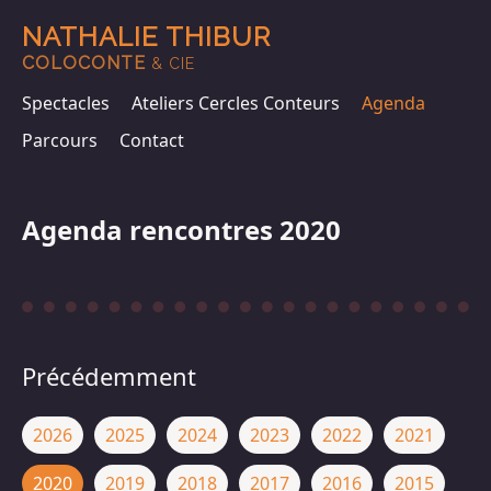
NATHALIE THIBUR
COLOCONTE
& CIE
Spectacles
Ateliers Cercles Conteurs
Agenda
Parcours
Contact
Agenda rencontres 2020
Précédemment
2026
2025
2024
2023
2022
2021
2020
2019
2018
2017
2016
2015