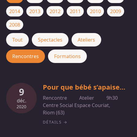
2014
2013
2012
2011
2010
2009
2008
Tout
Spectacles
Ateliers
Rencontres
Formations
Pour que bébé s’apaise…
9
Rencontre
Atelier
9h30
déc.
Centre Social Espace Couriat,
2020
Riom (63)
DÉTAILS