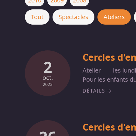
2010
2009
2008
Tout
Spectacles
Ateliers
Cercles d'e
2
Atelier
les lun
oct.
Pour les enfants d
2023
DÉTAILS
Cercles d'e