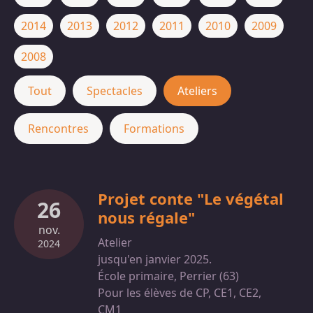
2014
2013
2012
2011
2010
2009
2008
Tout
Spectacles
Ateliers
Rencontres
Formations
Projet conte "Le végétal
26
nous régale"
nov.
Atelier
2024
jusqu'en janvier 2025.
École primaire, Perrier (63)
Pour les élèves de CP, CE1, CE2,
CM1