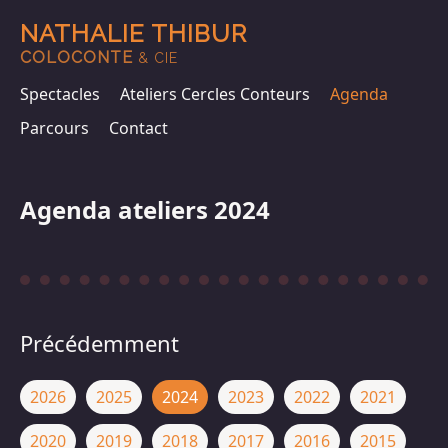
NATHALIE THIBUR
COLOCONTE
& CIE
Spectacles
Ateliers Cercles Conteurs
Agenda
Parcours
Contact
Agenda ateliers 2024
Précédemment
2026
2025
2024
2023
2022
2021
2020
2019
2018
2017
2016
2015