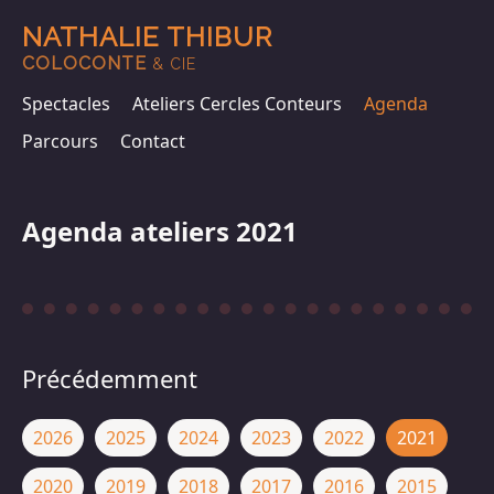
NATHALIE THIBUR
COLOCONTE
& CIE
Spectacles
Ateliers Cercles Conteurs
Agenda
Parcours
Contact
Agenda ateliers 2021
Précédemment
2026
2025
2024
2023
2022
2021
2020
2019
2018
2017
2016
2015