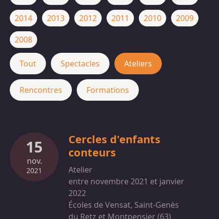
2014
2013
2012
2011
2010
2009
2008
Tout
Spectacles
Ateliers
Rencontres
Formations
Cercles d'enfants
15
conteurs
nov.
Atelier
2021
entre novembre 2021 et janvier
2022
Écoles de Vensat, Saint-Genès
du Retz et Montpensier (63)