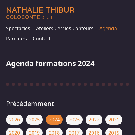
NATHALIE THIBUR
COLOCONTE
& CIE
Spectacles
Ateliers Cercles Conteurs
Agenda
Parcours
Contact
Agenda formations 2024
Précédemment
2026
2025
2024
2023
2022
2021
2020
2019
2018
2017
2016
2015