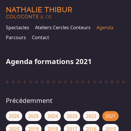
NATHALIE THIBUR
COLOCONTE
& CIE
Spectacles
Ateliers Cercles Conteurs
Agenda
Parcours
Contact
Agenda formations 2021
Précédemment
2026
2025
2024
2023
2022
2021
2020
2019
2018
2017
2016
2015