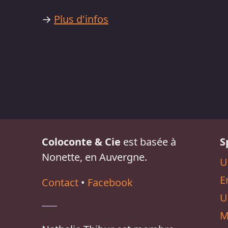
→
Plus d'infos
Coloconte & Cie
est basée à
S
Nonette, en Auvergne.
U
E
Contact
•
Facebook
U
M