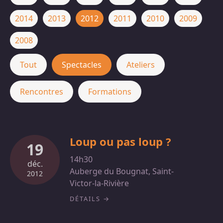
2014
2013
2012
2011
2010
2009
2008
Tout
Spectacles
Ateliers
Rencontres
Formations
Loup ou pas loup ?
19
14h30
déc.
Auberge du Bougnat, Saint-
2012
Victor-la-Rivière
DÉTAILS