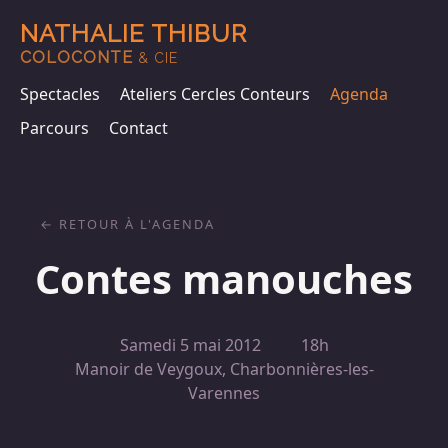
NATHALIE THIBUR
COLOCONTE
& CIE
Spectacles
Ateliers Cercles Conteurs
Agenda
Parcours
Contact
RETOUR À L'AGENDA
Contes manouches
Samedi 5 mai 2012
18h
Manoir de Veygoux, Charbonnières-les-
Varennes