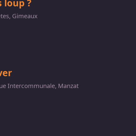
 loup ?
fêtes, Gimeaux
ver
ue Intercommunale, Manzat