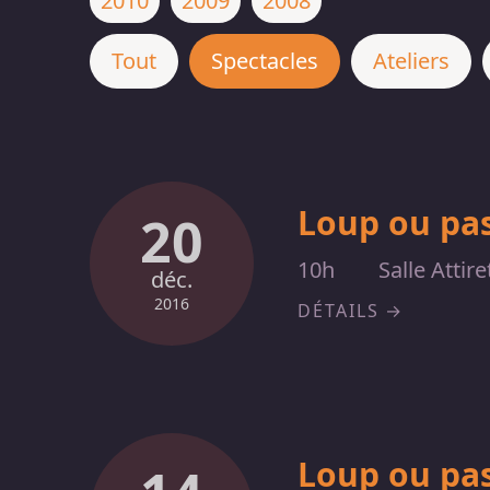
2010
2009
2008
Tout
Spectacles
Ateliers
Loup ou pas
20
10h
Salle Attir
déc.
2016
DÉTAILS
Loup ou pas