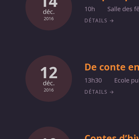
14
10h
Salle des f
déc.
2016
DÉTAILS
De conte e
12
13h30
Ecole pu
déc.
2016
DÉTAILS
Contes d’hi