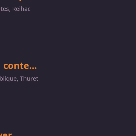
êtes, Reihac
n conte…
blique, Thuret
ver