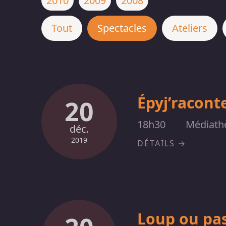
2010
2009
2008
Tout
Spectacles
Ateliers
Épyj’racont
20
18h30
Médiath
déc.
2019
DÉTAILS
Loup ou pas