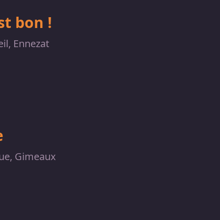
t bon !
il, Ennezat
e
ue, Gimeaux