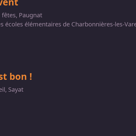
vent
s fêtes, Paugnat
es écoles élémentaires de Charbonnières-les-Va
t bon !
il, Sayat