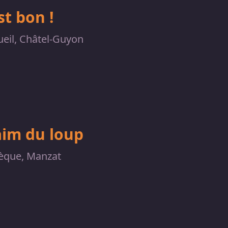
t bon !
ueil, Châtel-Guyon
aim du loup
èque, Manzat