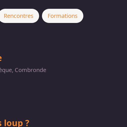
Rencontres
Formations
e
èque, Combronde
 loup ?