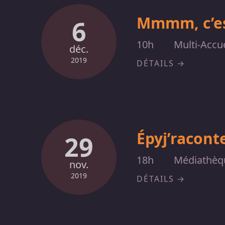
Mmmm, c’es
6
10h
Multi-Accue
déc.
2019
DÉTAILS
Épyj’racont
29
18h
Médiathèq
nov.
2019
DÉTAILS