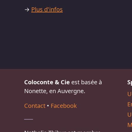
→
Plus d'infos
Coloconte & Cie
est basée à
S
Nonette, en Auvergne.
U
E
Contact
•
Facebook
U
M