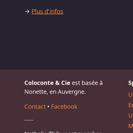
→
Plus d'infos
Coloconte & Cie
est basée à
S
Nonette, en Auvergne.
U
E
Contact
•
Facebook
U
M