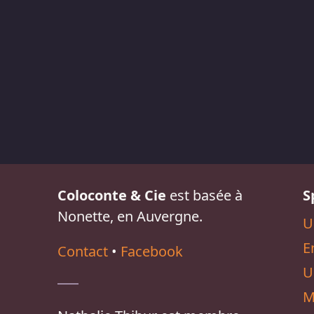
Coloconte & Cie
est basée à
S
Nonette, en Auvergne.
U
E
Contact
•
Facebook
U
M