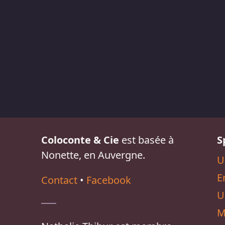
Coloconte & Cie
est basée à
S
Nonette, en Auvergne.
U
E
Contact
•
Facebook
U
M