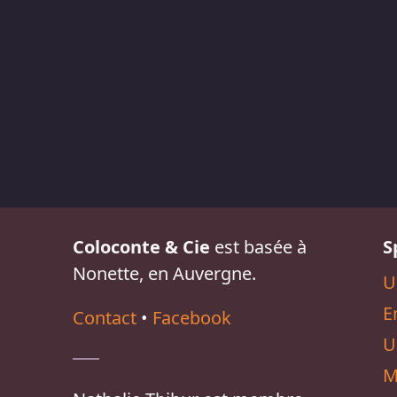
Coloconte & Cie
est basée à
S
Nonette, en Auvergne.
U
E
Contact
•
Facebook
U
M