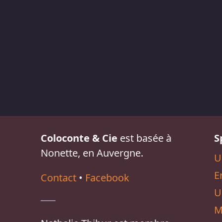
Coloconte & Cie
est basée à
S
Nonette, en Auvergne.
U
E
Contact
•
Facebook
U
M