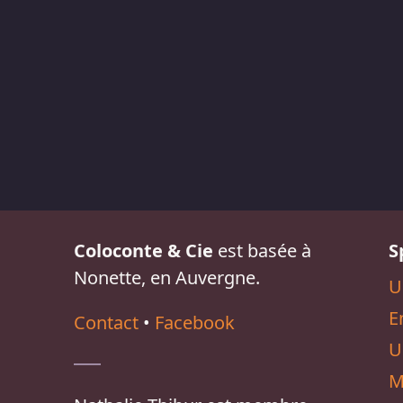
Coloconte & Cie
est basée à
S
Nonette, en Auvergne.
U
E
Contact
•
Facebook
U
M