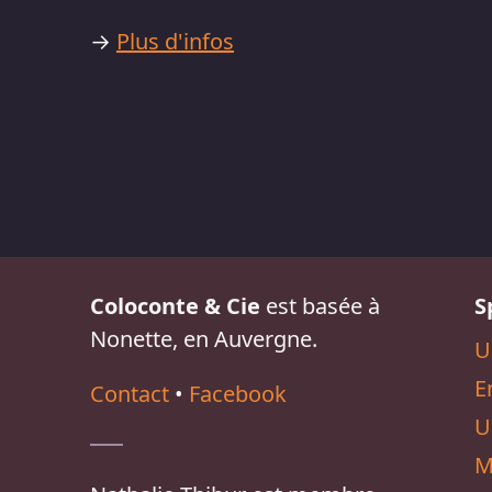
→
Plus d'infos
Coloconte & Cie
est basée à
S
Nonette, en Auvergne.
U
E
Contact
•
Facebook
U
M