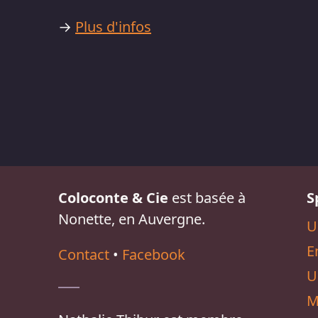
→
Plus d'infos
Coloconte & Cie
est basée à
S
Nonette, en Auvergne.
U
E
Contact
•
Facebook
U
M