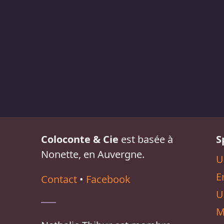
Coloconte & Cie
est basée à
S
Nonette, en Auvergne.
U
E
Contact
•
Facebook
U
M